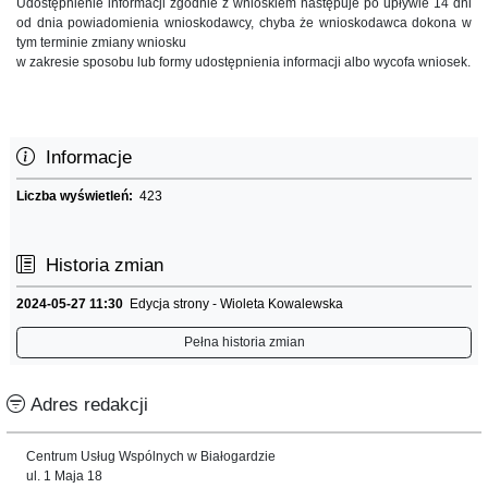
Udostępnienie informacji zgodnie z wnioskiem następuje po upływie 14 dni
od dnia powiadomienia wnioskodawcy, chyba że wnioskodawca dokona w
tym terminie zmiany wniosku
w zakresie sposobu lub formy udostępnienia informacji albo wycofa wniosek.
Informacje
Liczba wyświetleń:
423
Historia zmian
2024-05-27 11:30
Edycja strony - Wioleta Kowalewska
Pełna historia zmian
Adres redakcji
Centrum Usług Wspólnych w Białogardzie
ul. 1 Maja 18