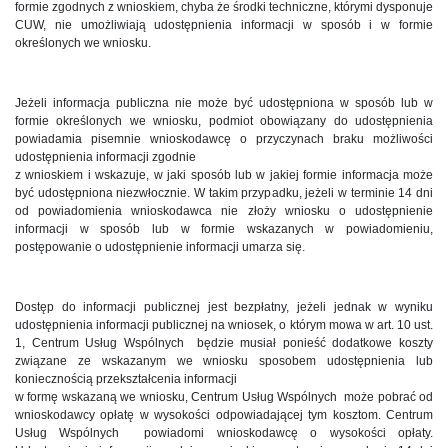
formie zgodnych z wnioskiem, chyba że środki techniczne, którymi dysponuje
CUW, nie umożliwiają udostępnienia informacji w sposób i w formie
określonych we wniosku.
Jeżeli informacja publiczna nie może być udostępniona w sposób lub w
formie określonych we wniosku, podmiot obowiązany do udostępnienia
powiadamia pisemnie wnioskodawcę o przyczynach braku możliwości
udostępnienia informacji zgodnie
z wnioskiem i wskazuje, w jaki sposób lub w jakiej formie informacja może
być udostępniona niezwłocznie. W takim przypadku, jeżeli w terminie 14 dni
od powiadomienia wnioskodawca nie złoży wniosku o udostępnienie
informacji w sposób lub w formie wskazanych w powiadomieniu,
postępowanie o udostępnienie informacji umarza się.
Dostęp do informacji publicznej jest bezpłatny, jeżeli jednak w wyniku
udostępnienia informacji publicznej na wniosek, o którym mowa w art. 10 ust.
1, Centrum Usług Wspólnych będzie musiał ponieść dodatkowe koszty
związane ze wskazanym we wniosku sposobem udostępnienia lub
koniecznością przekształcenia informacji
w formę wskazaną we wniosku, Centrum Usług Wspólnych może pobrać od
wnioskodawcy opłatę w wysokości odpowiadającej tym kosztom. Centrum
Usług Wspólnych powiadomi wnioskodawcę o wysokości opłaty.